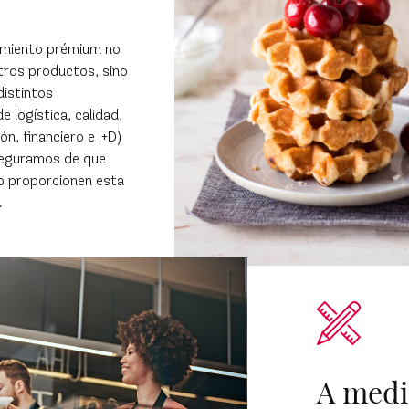
namiento prémium no
stros productos, sino
distintos
 logística, calidad,
n, financiero e I+D)
seguramos de que
o proporcionen esta
.
A med