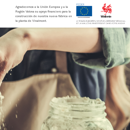
Agradecemos a la Unión Europea y a la
Región Valona su apoyo financiero para la
construcción de nuestra nueva fábrica en
la planta de Vinalmont.
ente
Certificaciones de calidad
os
plantaciones