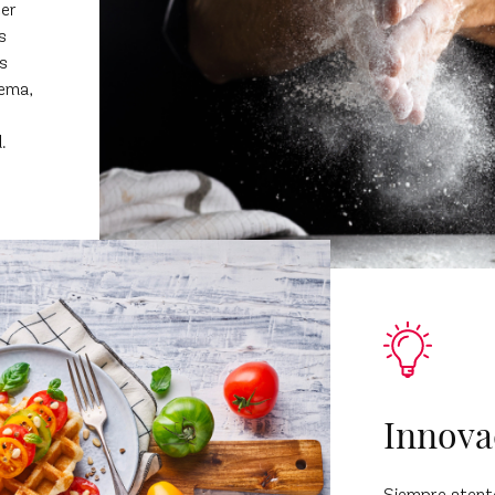
cer
s
s
rema,
.
Innova
Siempre atento