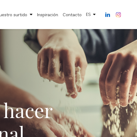
uestro surtido
Inspiración
Contacto
ES
Nuestra empresa
Medio ambi
Nuestra historia
Compromis
Nuestro saber hacer a medida
Nuestras im
 hacer
nal