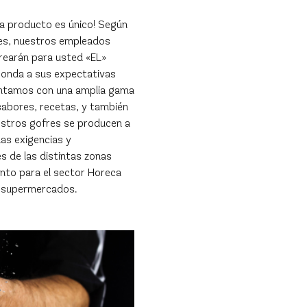
da producto es único! Según
es, nuestros empleados
rearán para usted «EL»
ponda a sus expectativas
ntamos con una amplia gama
abores, recetas, y también
estros gofres se producen a
as exigencias y
es de las distintas zonas
nto para el sector Horeca
 supermercados.