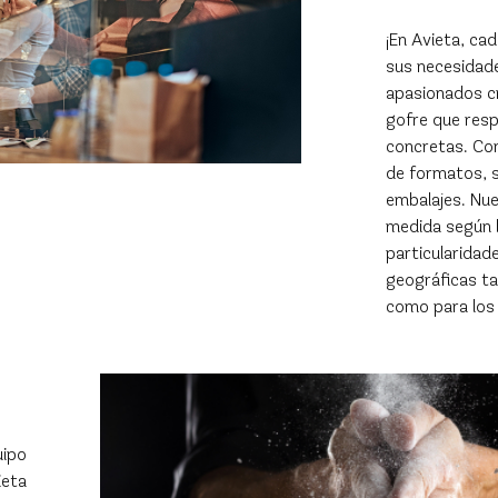
¡En Avieta, ca
sus necesidad
apasionados c
gofre que res
concretas. Co
de formatos, s
embalajes. Nu
medida según l
particularidad
geográficas ta
como para los
uipo
ieta