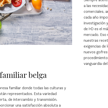
a las necesida
comerciales, a
cada año impo
investigación 
de I+D es el m
mercado. Eso 
nuestras recet
exigencias de 
nuevos gofres
procedimientos
vanguardia del 
amiliar belga
resa familiar donde todas las culturas y
stán representados. Esta variedad
rta, de intercambio y transmisión.
orcionar una satisfacción absoluta a