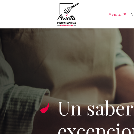
sugar
Avieta
N
Un saber
excepcio