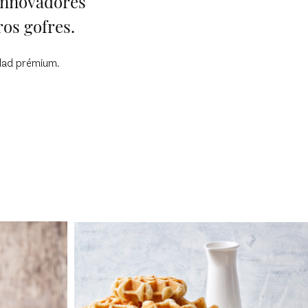
 innovadores
os gofres.
idad prémium.