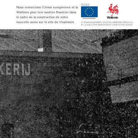
Nous remercions l’Union européenne et la
Wallonie pour leur soutien financier dans
le cadre de la construction de notre
nouvelle usine sur le site de Vinalmont.
ent
Certifications qualité
ments
ations