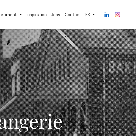
ortiment
Inspiration
Jobs
Contact
FR
Notre société
Environnem
Notre histoire
Nos engage
Notre savoir-faire sur-mesure
Nos implant
angerie