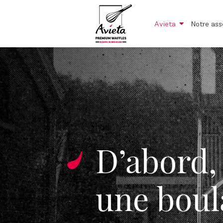
sugar
Avieta
Notre ass
D’abord,
une boul