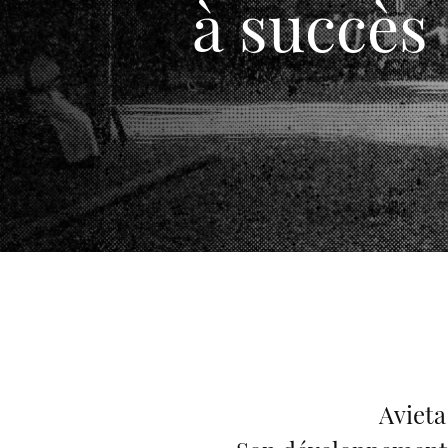
à succès 
Avieta